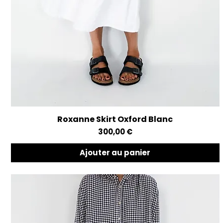
Roxanne Skirt Oxford Blanc
Aperçu rapide
Prix
300,00 €
Ajouter au panier