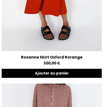
Roxanne Skirt Oxford Rorange
Aperçu rapide
Prix
300,00 €
Ajouter au panier