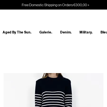
Free Domestic Shipping on Orders €300,00 +
Aged By The Sun.
Galerie.
Denim.
Military.
Bleu