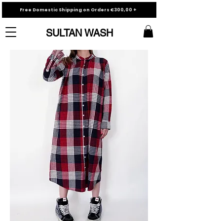
Free Domestic Shipping on Orders €300,00 +
SULTAN WASH