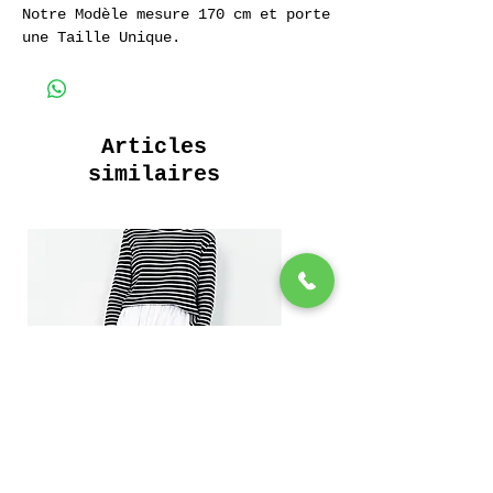
Notre Modèle mesure 170 cm et porte
une Taille Unique.
100% Coton Motif Carreaux
Longue Robe Boutonnée
Poches interieures
Articles
similaires
Long Buttoned Dress
Interior Pockets