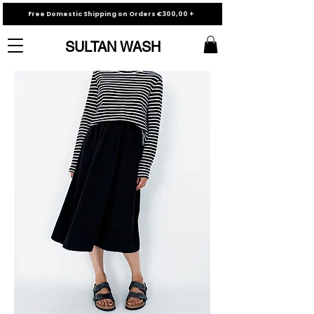
Free Domestic Shipping on Orders €300,00 +
SULTAN WASH