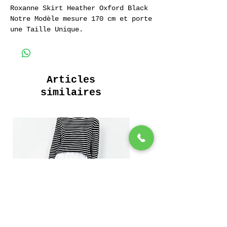
Roxanne Skirt Heather Oxford Black
Notre Modèle mesure 170 cm et porte
une Taille Unique.
Jupe Longue
Ceinture élastiquée
2 poches intérieures
Articles
Tissu 100% Coton Oxford Chiné
similaires
200 Grammes
Long skirt
Elasticated Waist
2 inside pockets
100% Heather Oxford Cotton
200 Grams