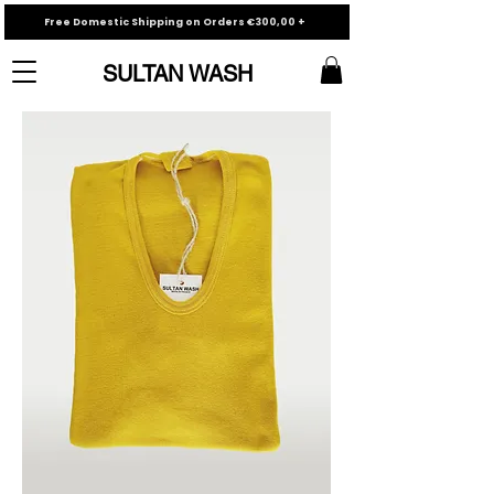
Free Domestic Shipping on Orders €300,00 +
SULTAN WASH