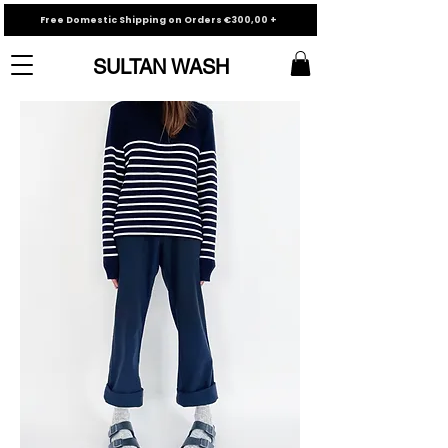
Free Domestic Shipping on Orders €300,00 +
SULTAN WASH