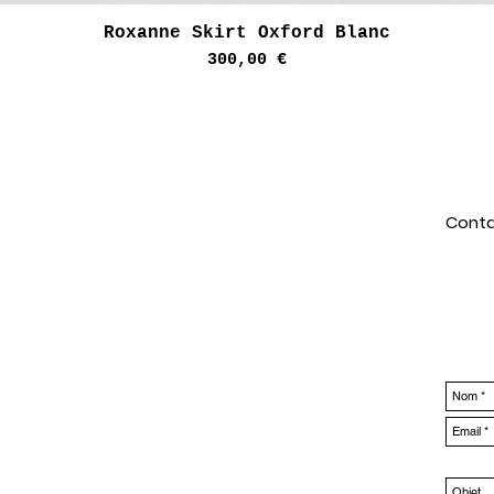
Aperçu rapide
Roxanne Skirt Oxford Blanc
Prix
300,00 €
Conta