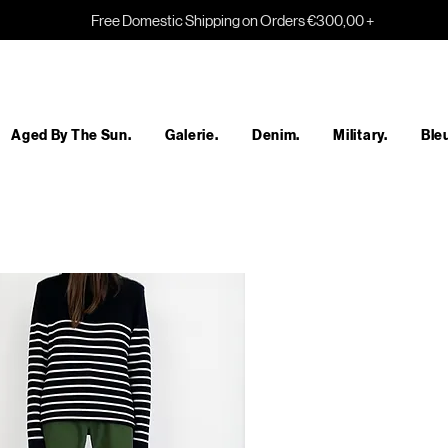
Free Domestic Shipping on Orders €300,00 +
Aged By The Sun.
Galerie.
Denim.
Military.
Bleu