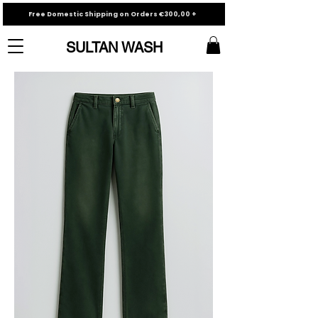
Free Domestic Shipping on Orders €300,00 +
SULTAN WASH