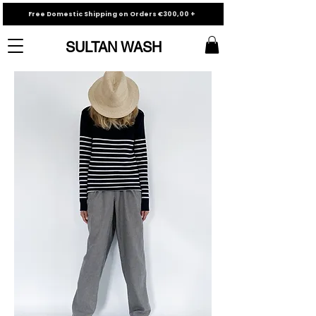
Free Domestic Shipping on Orders €300,00 +
SULTAN WASH