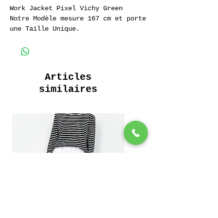
Work Jacket Pixel Vichy Green
Notre Modèle mesure 167 cm et porte
une Taille Unique.
Veste de Travail
Poches Plaquées
Boutton Pression
Articles
Work Jacket
similaires
Patch Pockets
Snap Buttons