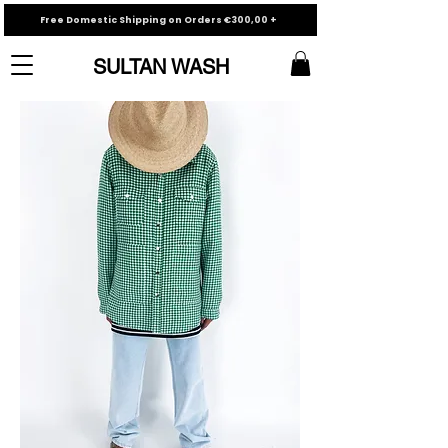
Free Domestic Shipping on Orders €300,00 +
SULTAN WASH