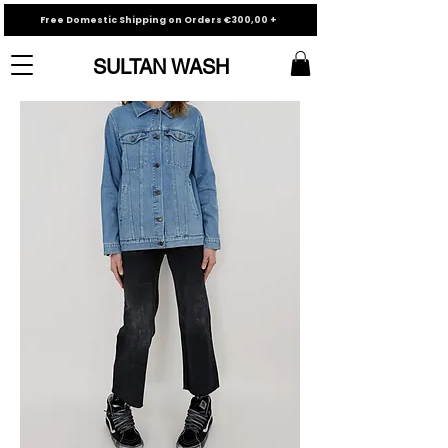
Free Domestic Shipping on Orders €300,00 +
SULTAN WASH