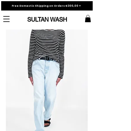
Free Domestic Shipping on Orders €300,00 +
SULTAN WASH