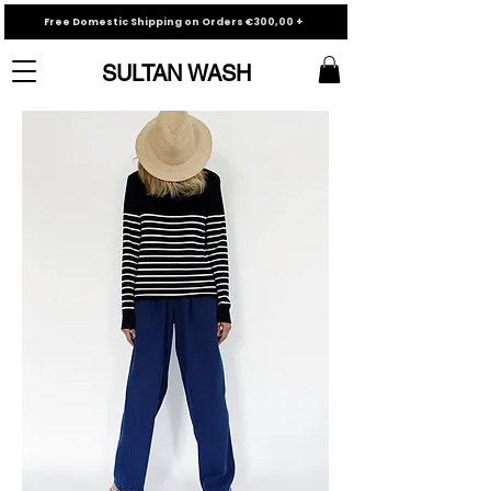
Free Domestic Shipping on Orders €300,00 +
SULTAN WASH