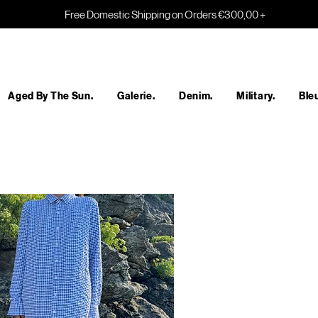
Free Domestic Shipping on Orders €300,00 +
Aged By The Sun.
Galerie.
Denim.
Military.
Bleu