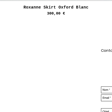
Aperçu rapide
Roxanne Skirt Oxford Blanc
Prix
300,00 €
Conta