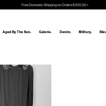
Free Domestic Shipping on Orders €300,00 +
Aged By The Sun.
Galerie.
Denim.
Military.
Bleu