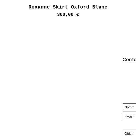
Aperçu rapide
Roxanne Skirt Oxford Blanc
Prix
300,00 €
Conta