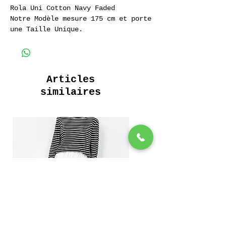
Rola Uni Cotton Navy Faded
Notre Modèle mesure 175 cm et porte
une Taille Unique.
Longue Robe Boutonnée
Poches interieures
100% Coton organique
Articles
similaires
Long Buttoned Dress
Interior Pockets
100% organic Cotton