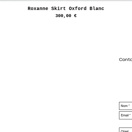
Aperçu rapide
Roxanne Skirt Oxford Blanc
Prix
300,00 €
Conta