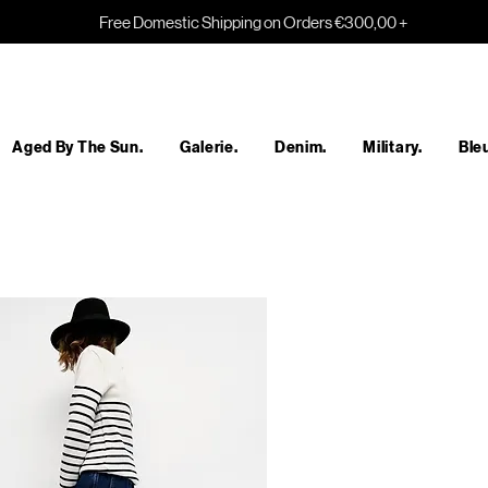
Free Domestic Shipping on Orders €300,00 +
Aged By The Sun.
Galerie.
Denim.
Military.
Bleu