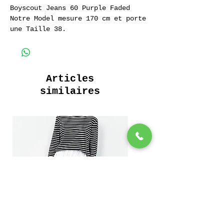
Boyscout Jeans 60 Purple Faded
Notre Model mesure 170 cm et porte
une Taille 38.
Jeans Droit Taille Haute Coupé
100% Coton Sergé
14 oz.
Articles
Poids: 490 Grammes
similaires
High Waist Cut Jeans
Jeans 100% Cotton 14 oz.
Weight: 490 Grams
100% Cotton Twill