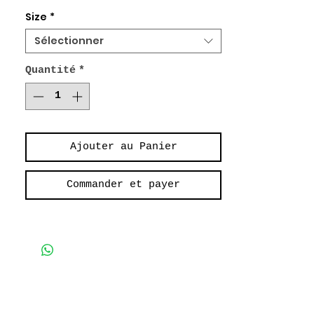
100% Coton Fluide
Size
*
Longue Robe Boutonnée
Sélectionner
Poches interieures
Quantité
*
Long Buttoned Dress
Interior Pockets
Ajouter au Panier
Commander et payer