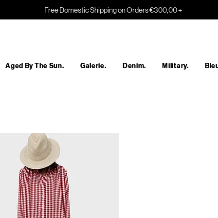
Free Domestic Shipping on Orders €300,00 +
Aged By The Sun.
Galerie.
Denim.
Military.
Bleu