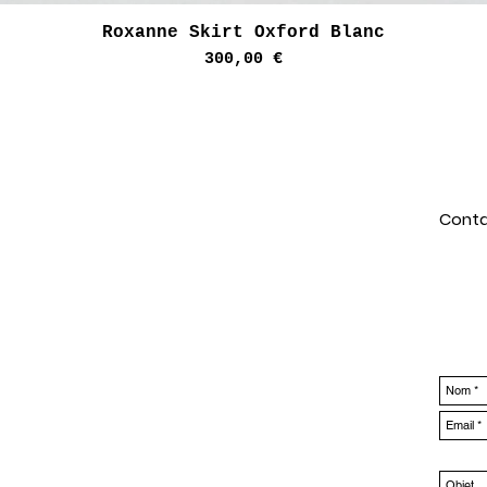
Aperçu rapide
Roxanne Skirt Oxford Blanc
Prix
300,00 €
Conta