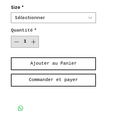
100% Coton
Size
*
Longue Robe Boutonnée
Sélectionner
Poches plaquées
Quantité
*
Long Buttoned Dress
Patch pockets
Ajouter au Panier
Commander et payer