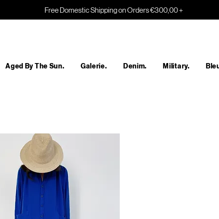
Free Domestic Shipping on Orders €300,00 +
Aged By The Sun.
Galerie.
Denim.
Military.
Bleu