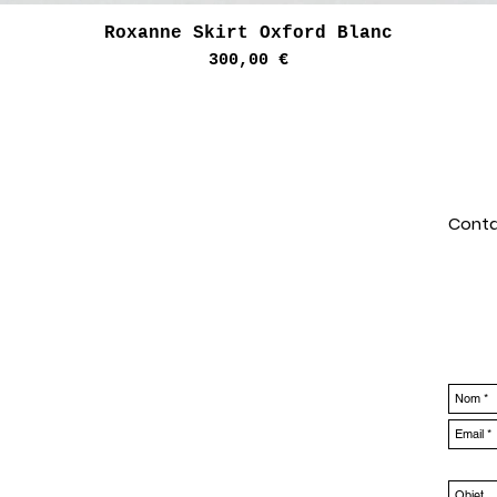
Aperçu rapide
Roxanne Skirt Oxford Blanc
Prix
300,00 €
Conta