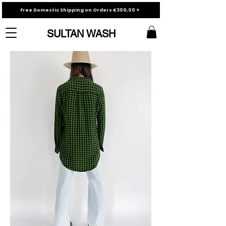
Free Domestic Shipping on Orders €300,00 +
SULTAN WASH