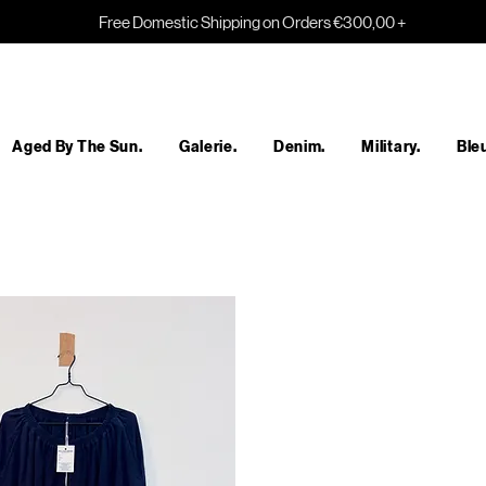
Free Domestic Shipping on Orders €300,00 +
Aged By The Sun.
Galerie.
Denim.
Military.
Bleu