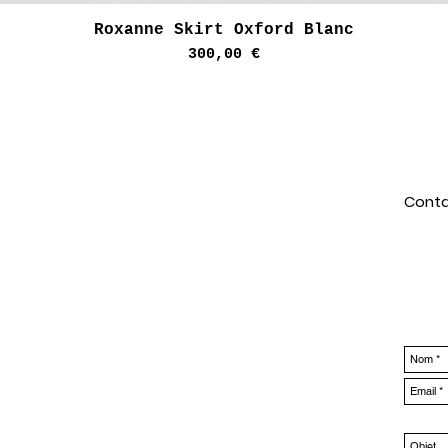
Aperçu rapide
Roxanne Skirt Oxford Blanc
Prix
300,00 €
Conta