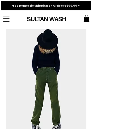
Free Domestic Shipping on Orders €300,00 +
SULTAN WASH