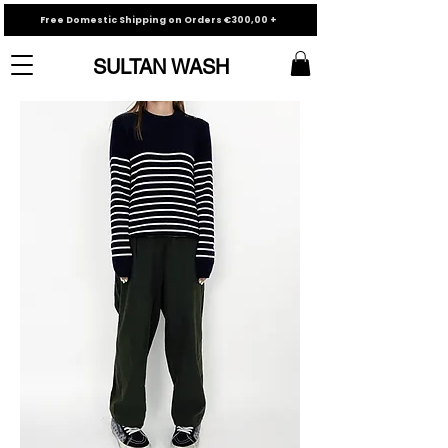
Free Domestic Shipping on Orders €300,00 +
SULTAN WASH