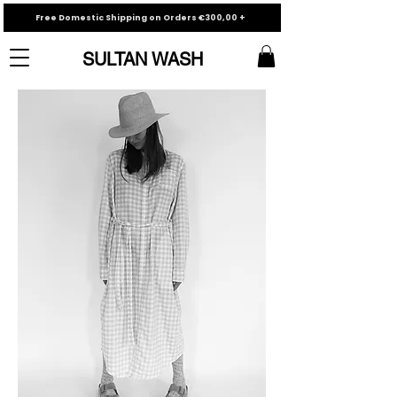
Free Domestic Shipping on Orders €300,00 +
SULTAN WASH