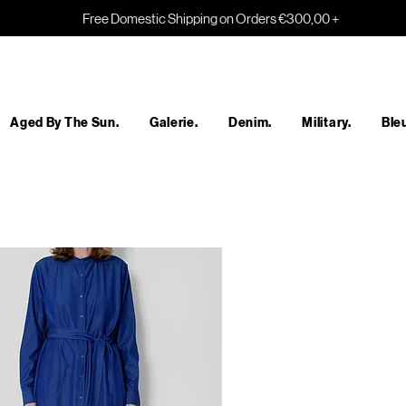
Free Domestic Shipping on Orders €300,00 +
Aged By The Sun.
Galerie.
Denim.
Military.
Bleu