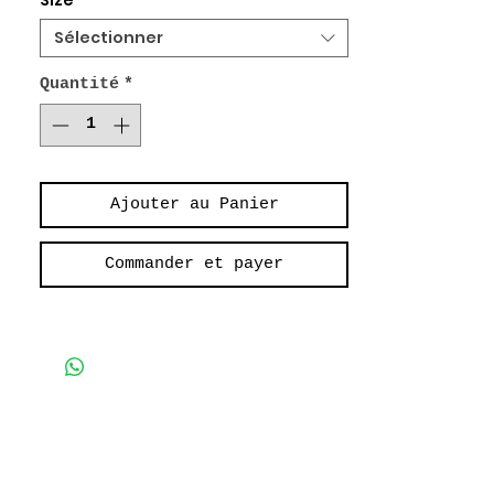
Size
*
Longue Robe Boutonnée Ceinturée
Poches interieures
Sélectionner
Tissu Fluide
Quantité
*
Long Belted Buttoned Dress
Interior Pockets
Fluid Fabric
Ajouter au Panier
Commander et payer