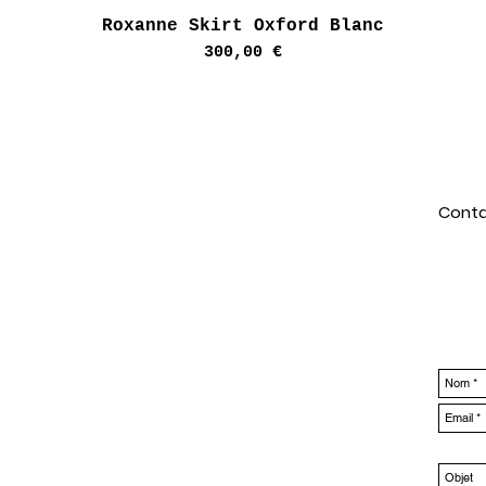
Aperçu rapide
Roxanne Skirt Oxford Blanc
Prix
300,00 €
Conta