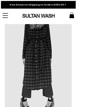
Free Domestic Shipping on Orders €300,00 +
SULTAN WASH