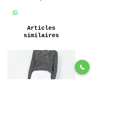
100% Coton Fluide
190 Grammes
Longue Robe Boutonnée ceinturée
Articles
Poches intérieures
similaires
Long Belted Buttoned Dress
Inside pockets
100% Fluid Cotton
180 Grammes