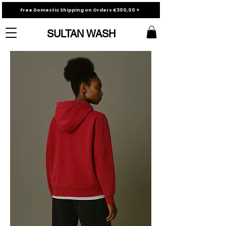
Free Domestic Shipping on Orders €300,00 +
SULTAN WASH