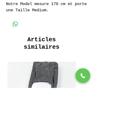
Notre Model mesure 170 cm et porte
une Taille Medium.
Sweatshirt à Capuche Vieilli au
Soleil
Ultra Doux
285 Grammes.
Articles
90 % Coton 10 % Polyester
similaires
__________________________
Aged Hoodie Purple
Ultra Soft
285 Grams.
90 % Coton 10 % Polyester