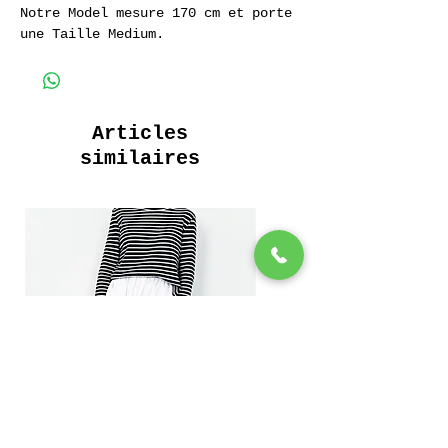
Notre Model mesure 170 cm et porte
une Taille Medium.
Sweatshirt Raglan Vieilli au Soleil
Ultra Doux
235 Grammes.
90 % Coton 10 % Polyester
Articles
__________________________
similaires
Crewneck Aged by the Sun
Ultra Soft
235 Grams.
90 % Coton 10 % Polyester