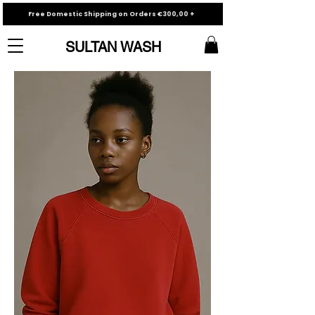
Free Domestic Shipping on Orders €300,00 +
SULTAN WASH