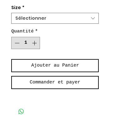
100% Coton
Size
*
Longue Robe Boutonnée
Sélectionner
Poches plaquées
Quantité
*
Long Buttoned Dress
Patch pockets
Ajouter au Panier
Commander et payer