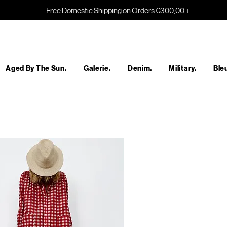
Free Domestic Shipping on Orders €300,00 +
Aged By The Sun.
Galerie.
Denim.
Military.
Bleu