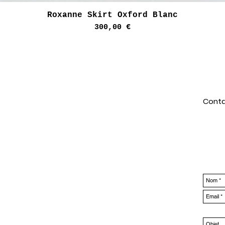
Aperçu rapide
Roxanne Skirt Oxford Blanc
Prix
300,00 €
Conta