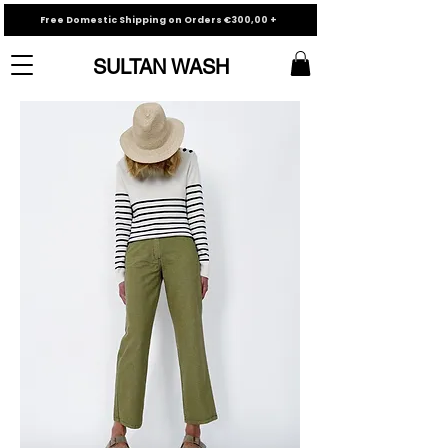
Free Domestic Shipping on Orders €300,00 +
SULTAN WASH