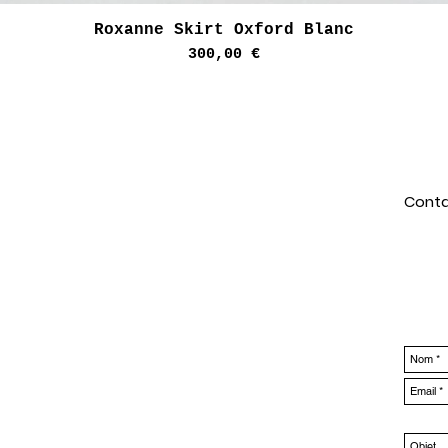
Aperçu rapide
Roxanne Skirt Oxford Blanc
Prix
300,00 €
Conta