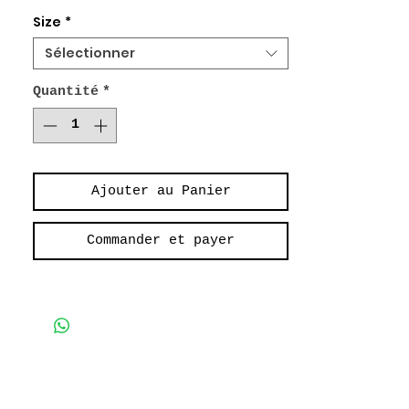
Purple Royall Cut
Size
*
100% Coton Sergé.
Sélectionner
Quantité
*
Ajouter au Panier
Commander et payer