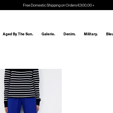
Free Domestic Shipping on Orders €300,00 +
Aged By The Sun.
Galerie.
Denim.
Military.
Bleu