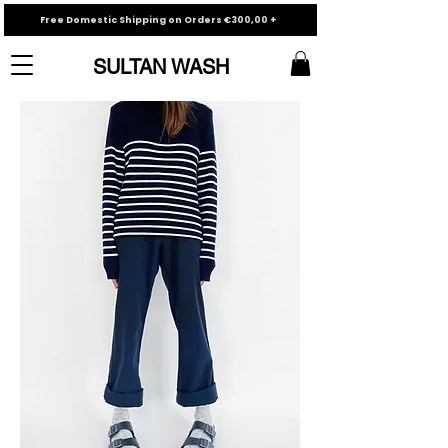
Free Domestic Shipping on Orders €300,00 +
SULTAN WASH