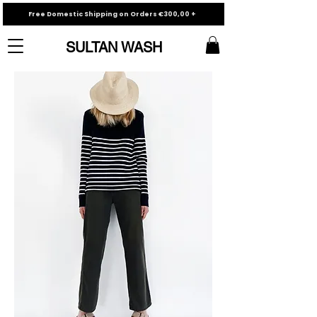
Free Domestic Shipping on Orders €300,00 +
SULTAN WASH