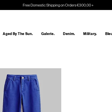
Free Domestic Shipping on Orders €300,00 +
Aged By The Sun.
Galerie.
Denim.
Military.
Bleu