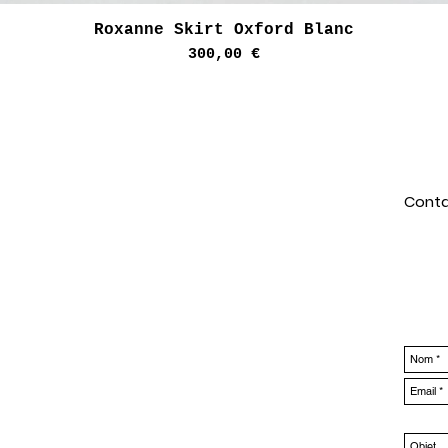
Aperçu rapide
Roxanne Skirt Oxford Blanc
Prix
300,00 €
Conta