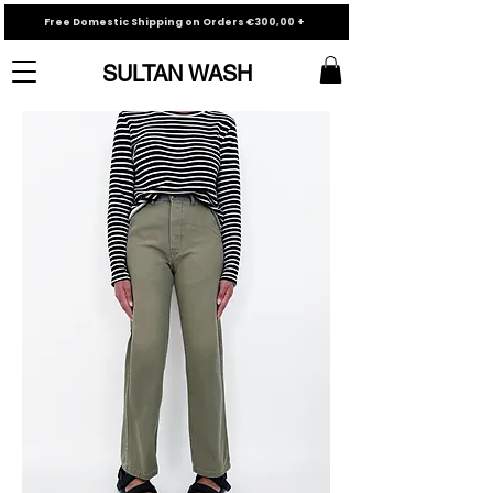
Free Domestic Shipping on Orders €300,00 +
SULTAN WASH