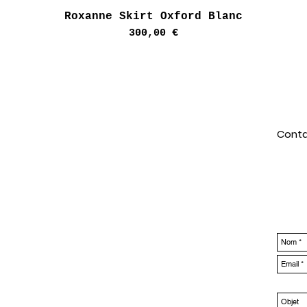
Aperçu rapide
Roxanne Skirt Oxford Blanc
Prix
300,00 €
Conta