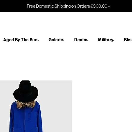
Free Domestic Shipping on Orders €300,00 +
Aged By The Sun.
Galerie.
Denim.
Military.
Bleu