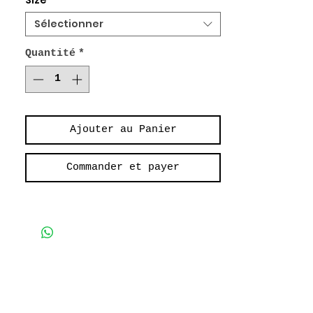
Size
*
Patch pockets
Sélectionner
Veste de Travail
Poches plaquées
Quantité
*
100 % Coton Sergé
Ajouter au Panier
Commander et payer