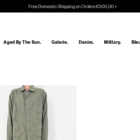
Free Domestic Shipping on Orders €300,00 +
Aged By The Sun.
Galerie.
Denim.
Military.
Bleu