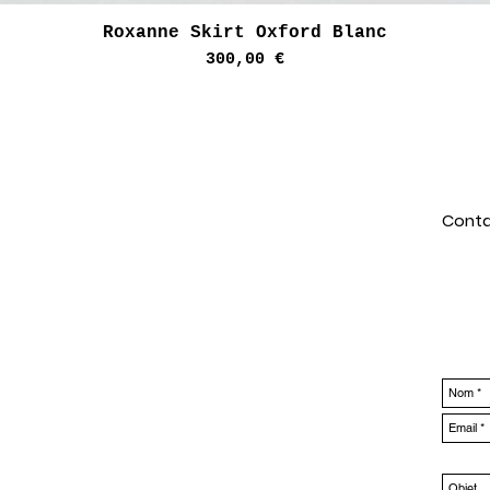
Aperçu rapide
Roxanne Skirt Oxford Blanc
Prix
300,00 €
Conta