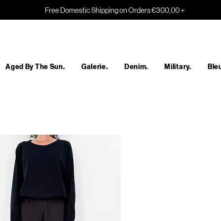
Free Domestic Shipping on Orders €300,00 +
Aged By The Sun.
Galerie.
Denim.
Military.
Bleu