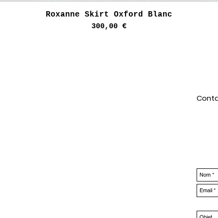
Aperçu rapide
Roxanne Skirt Oxford Blanc
Prix
300,00 €
Conta