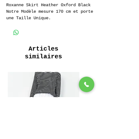
Roxanne Skirt Heather Oxford Black
Notre Modèle mesure 170 cm et porte
une Taille Unique.
Jupe Longue
Ceinture élastiquée
2 poches intérieures
Articles
Tissu 100% Coton Oxford Chiné
similaires
200 Grammes
Long skirt
Elasticated Waist
2 inside pockets
100% Heather Oxford Cotton
200 Grams