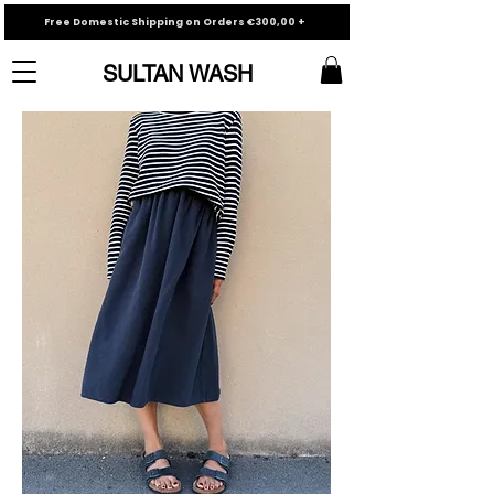
Free Domestic Shipping on Orders €300,00 +
SULTAN WASH