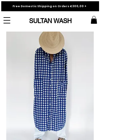
Free Domestic Shipping on Orders €300,00 +
SULTAN WASH