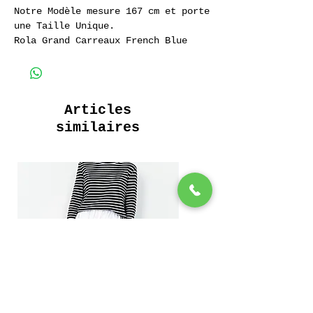
Notre Modèle mesure 167 cm et porte
une Taille Unique.
Rola Grand Carreaux French Blue
100% Coton
Longue Robe Boutonnée
Poches plaquées
Articles
similaires
Long Buttoned Dress
Patch pockets