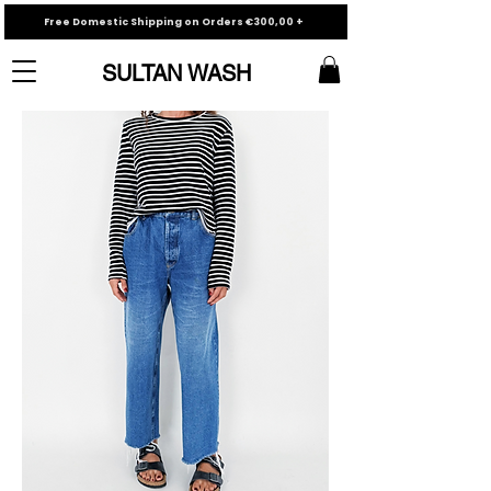
Free Domestic Shipping on Orders €300,00 +
SULTAN WASH