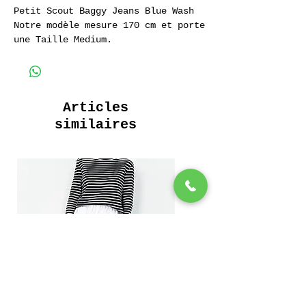
Petit Scout Baggy Jeans Blue Wash
Notre modèle mesure 170 cm et porte
une Taille Medium.
Petit Baggy Jeans Elastiqué
Jeans 5 Poches
Jeans 100% Coton 14 oz.
Articles
Small Baggy Elasticated Jeans
similaires
5 Pocket Jeans
Jeans 100% Cotton 14 oz.