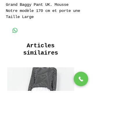
Grand Baggy Pant UK. Mousse
Notre modèle 170 cm et porte une
Taille Large
Pantalon de Travail Baggy Pant UK.
Ceinture élastiquée
100% Coton Sergé.
340 Grammes
Articles
similaires
Baggy Pant UK. Work Trousers
Elasticated Waistband
100% Cotton Twill.
340 Grams