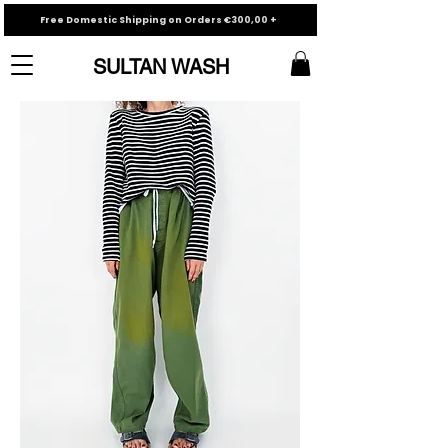
Free Domestic Shipping on Orders €300,00 +
SULTAN WASH