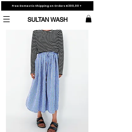
Free Domestic Shipping on Orders €300,00 +
SULTAN WASH