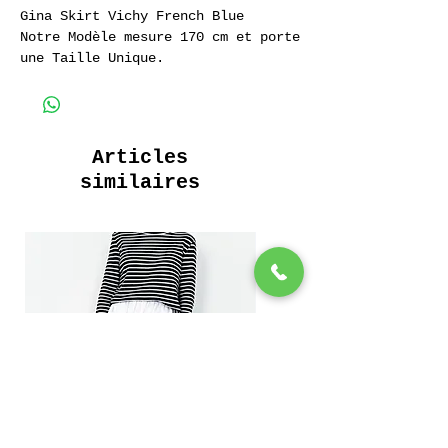
Gina Skirt Vichy French Blue
Notre Modèle mesure 170 cm et porte
une Taille Unique.
Jupe Longue
Ceinture à Lacet
2 poches intérieures
Articles
Tissu 100% Coton Fluide
similaires
200 Grammes
Long skirt
Lace Waist
2 inside pockets
100% Fluide Cotton
200 Grams