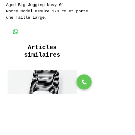
Aged Big Jogging Navy 01
Notre Model mesure 170 cm et porte
une Taille Large.
Jogging Baggy Vieilli au Soleil
Ceinture Elastiquée
Poches Intérieures
Ultra Doux
Articles
90 % Coton 10 % Polyester
similaires
275 Grammes.
________________________________
Aged Baggy Jogging Baggy
Elasticated Belt
Ultra Soft
90 % Coton 10 % Polyester
275 Grams.