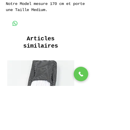
Notre Model mesure 170 cm et porte
une Taille Medium.
Sweatshirt Raglan Vieilli au Soleil
Ultra Doux
235 Grammes.
90 % Coton 10 % Polyester
Articles
__________________________
similaires
Crewneck Aged by the Sun
Ultra Soft
235 Grams.
90 % Coton 10 % Polyester