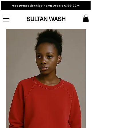
Free Domestic Shipping on Orders €300,00 +
SULTAN WASH