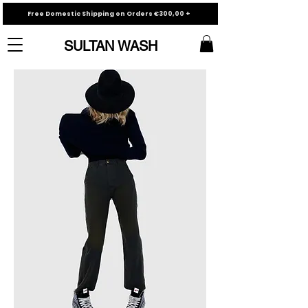
Free Domestic Shipping on Orders €300,00 +
SULTAN WASH