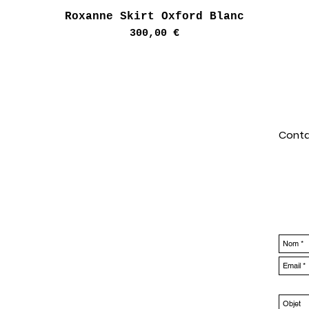
Aperçu rapide
Roxanne Skirt Oxford Blanc
Prix
300,00 €
Conta