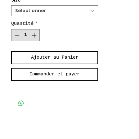
Size
*
Hulk
100% Coton Sergé.
Sélectionner
Quantité
*
Ajouter au Panier
Commander et payer