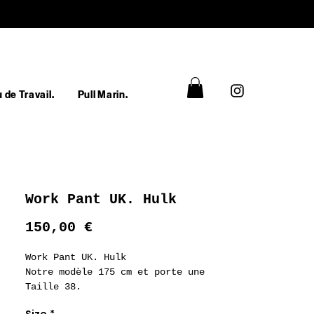
 de Travail.
Pull Marin.
Work Pant UK. Hulk
Prix
150,00 €
Work Pant UK. Hulk
Notre modèle 175 cm et porte une
Taille 38.
Pantalon de Travail Work Pant UK.