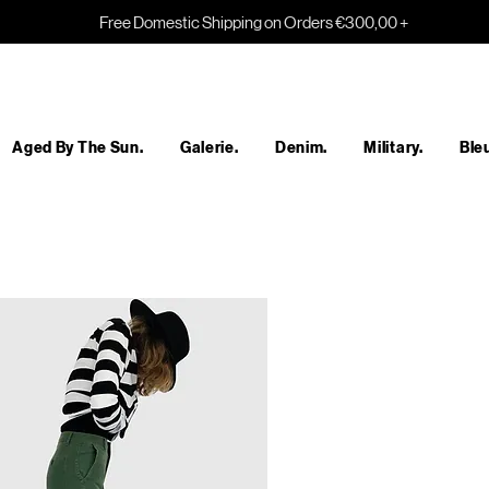
Free Domestic Shipping on Orders €300,00 +
Aged By The Sun.
Galerie.
Denim.
Military.
Bleu