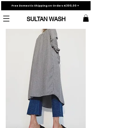
Free Domestic Shipping on Orders €300,00 +
SULTAN WASH