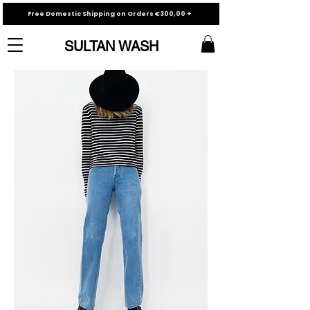
Free Domestic Shipping on Orders €300,00 +
SULTAN WASH