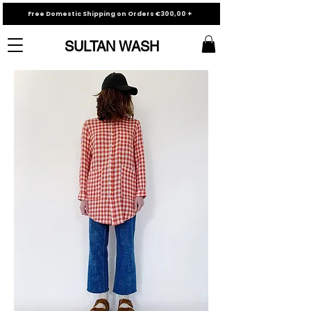
Free Domestic Shipping on Orders €300,00 +
SULTAN WASH